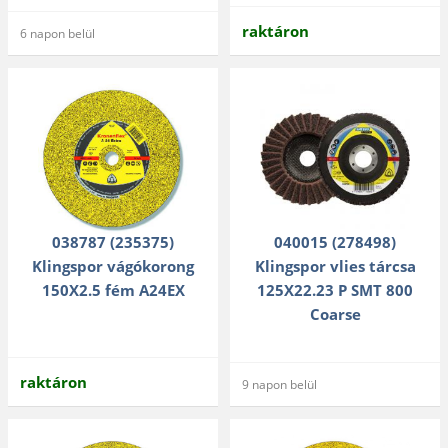
raktáron
6 napon belül
038787 (235375)
040015 (278498)
Klingspor vágókorong
Klingspor vlies tárcsa
150X2.5 fém A24EX
125X22.23 P SMT 800
Coarse
raktáron
9 napon belül