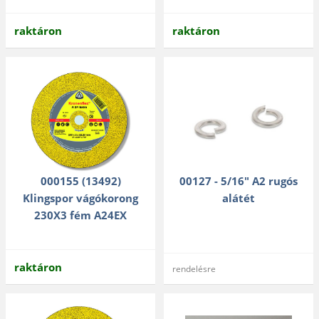
raktáron
raktáron
000155 (13492)
00127 - 5/16" A2 rugós
Klingspor vágókorong
alátét
230X3 fém A24EX
raktáron
rendelésre