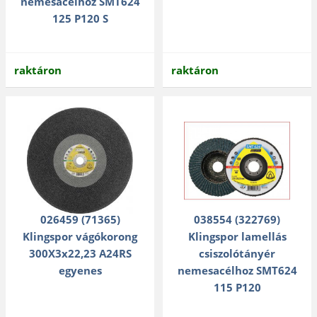
nemesacélhoz SMT624
125 P120 S
raktáron
raktáron
026459 (71365)
038554 (322769)
Klingspor vágókorong
Klingspor lamellás
300X3x22,23 A24RS
csiszolótányér
egyenes
nemesacélhoz SMT624
115 P120