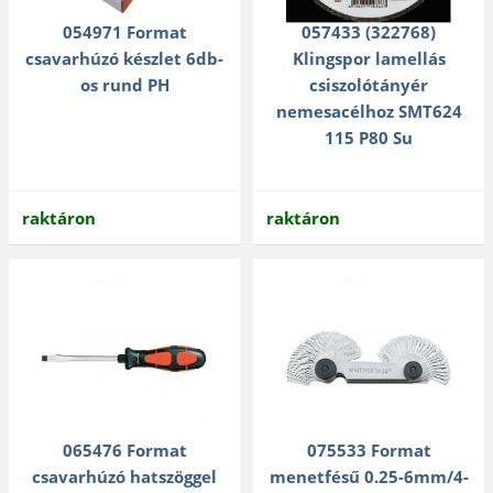
054971 Format
057433 (322768)
csavarhúzó készlet 6db-
Klingspor lamellás
os rund PH
csiszolótányér
nemesacélhoz SMT624
115 P80 Su
raktáron
raktáron
065476 Format
075533 Format
csavarhúzó hatszöggel
menetfésű 0.25-6mm/4-