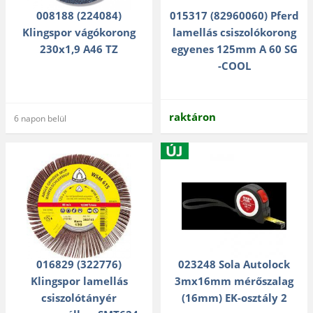
008188 (224084)
015317 (82960060) Pferd
Klingspor vágókorong
lamellás csiszolókorong
230x1,9 A46 TZ
egyenes 125mm A 60 SG
-COOL
raktáron
6 napon belül
016829 (322776)
023248 Sola Autolock
Klingspor lamellás
3mx16mm mérőszalag
csiszolótányér
(16mm) EK-osztály 2