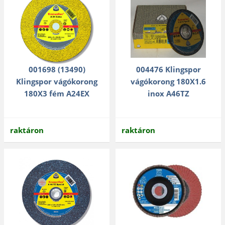
001698 (13490)
004476 Klingspor
Klingspor vágókorong
vágókorong 180X1.6
180X3 fém A24EX
inox A46TZ
raktáron
raktáron