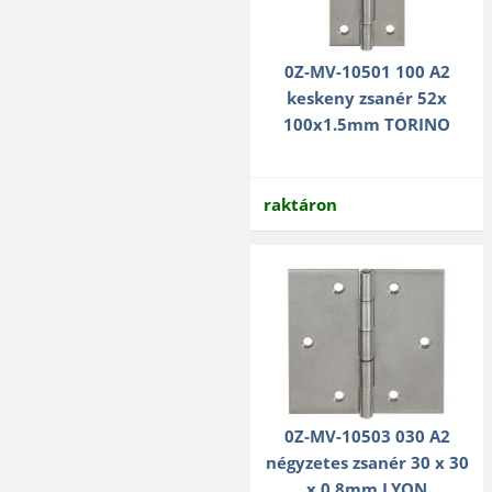
0Z-MV-10501 100 A2
keskeny zsanér 52x
100x1.5mm TORINO
raktáron
0Z-MV-10503 030 A2
négyzetes zsanér 30 x 30
x 0,8mm LYON