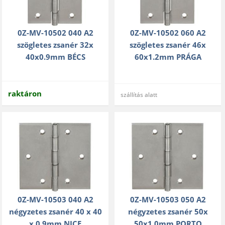
0Z-MV-10502 040 A2
0Z-MV-10502 060 A2
szögletes zsanér 32x
szögletes zsanér 46x
40x0.9mm BÉCS
60x1.2mm PRÁGA
raktáron
szállítás alatt
0Z-MV-10503 040 A2
0Z-MV-10503 050 A2
négyzetes zsanér 40 x 40
négyzetes zsanér 50x
x 0,9mm NICE
50x1.0mm PORTO