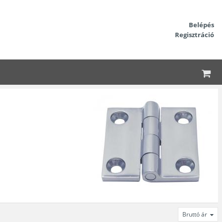
Belépés
Regisztráció
Bruttó ár