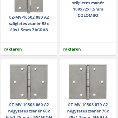
szögletes zsanér
100x72x1.5mm
COLOMBO
0Z-MV-10502 080 A2
szögletes zsanér 58x
80x1.5mm ZÁGRÁB
raktáron
raktáron
0Z-MV-10503 060 A2
0Z-MV-10503 070 A2
négyzetes zsanér 60x
négyzetes zsanér 70x
60x1.25mm LISSZABON
70x1.25mm SEVILLA