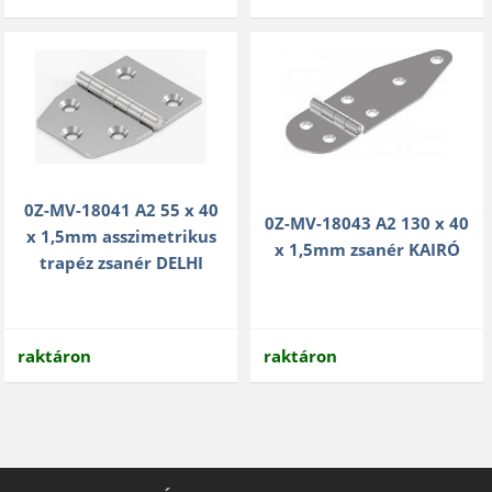
0Z-MV-18041 A2 55 x 40
0Z-MV-18043 A2 130 x 40
x 1,5mm asszimetrikus
x 1,5mm zsanér KAIRÓ
trapéz zsanér DELHI
raktáron
raktáron