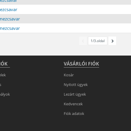
mezcsavar
emezcsavar
emezcsavar
1/3.oldal
IÓK
VÁSÁRLÓI FIÓK
elek
Kosár
s
Nyitott ügyek
bályok
Lezárt ügyek
Kedvencek
Fiók adatok