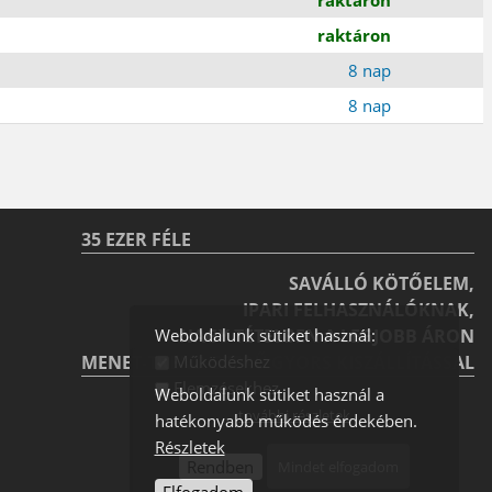
raktáron
8 nap
8 nap
35 EZER FÉLE
SAVÁLLÓ KÖTŐELEM,
IPARI FELHASZNÁLÓKNAK,
NAGY TÉTELBEN A LEGJOBB ÁRON
Weboldalunk sütiket használ:
MENET-TREND-SZERŰ GYORS KISZÁLLÍTÁSSAL
Működéshez
Elemzésekhez
Weboldalunk sütiket használ a
további részletek
hatékonyabb működés érdekében.
Részletek
Rendben
Mindet elfogadom