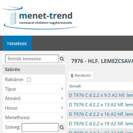
TERMÉKEK
7976 - HLF. LEMEZCSAV
Szűrés:
Rendezés
Raktáron
Termék
Típus
D 7976 C d 2.2 x 9.5 A2 hlf. l
Átmérő
D 7976 C d 2.2 x 13 A2 hlf. le
Hossz
D 7976 C d 2.2 x 16 A2 hlf. le
Menethossz
D 7976 C d 2.2 x 19 A2 hlf. le
Szöveg:
D 7976 C d 2.2 x 22 A2 hlf. le