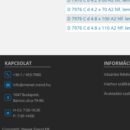
D 7976 C d 4.2 x 70 A2 hlf. le
D 7976 C d 4.8 x 100 A2 hlf. l
D 7976 C d 4.8 x 110 A2 hlf. l
KAPCSOLAT
INFORMÁC
Vásárlási feltét
+36-1 / 453-7060
Házhoz szállítá
info@menet-trend.hu
Árukiadási sza
1047 Budapest,
Baross utca 79-89.
H-Cs: 7:30-16:30
P: 7:30-14:00
Copyright: Menet-Trend Kft.