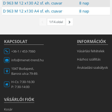
D 963 M 12 x130 A2 sf. eh. csavar
8 nap
D 963 M 12 x130 A4 sf. eh. csavar
8 nap
1/14.oldal
KAPCSOLAT
INFORMÁCIÓK
Vásárlási feltételek
+36-1 / 453-7060
Házhoz szállítás
info@menet-trend.hu
Árukiadási szabályok
1047 Budapest,
Baross utca 79-89.
H-Cs: 7:30-16:30
P: 7:30-14:00
VÁSÁRLÓI FIÓK
Kosár