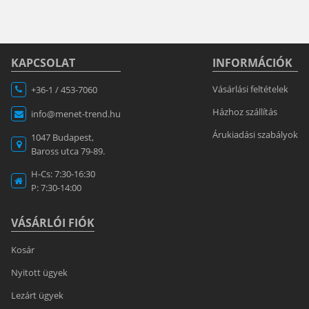
KAPCSOLAT
INFORMÁCIÓK
Vásárlási feltételek
+36-1 / 453-7060
Házhoz szállítás
info@menet-trend.hu
Árukiadási szabályok
1047 Budapest,
Baross utca 79-89.
H-Cs: 7:30-16:30
P: 7:30-14:00
VÁSÁRLÓI FIÓK
Kosár
Nyitott ügyek
Lezárt ügyek