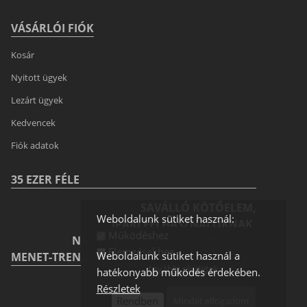
VÁSÁRLÓI FIÓK
Kosár
Nyitott ügyek
Lezárt ügyek
Kedvencek
Fiók adatok
35 EZER FÉLE
SAVÁLLÓ KÖTŐELEM,
Weboldalunk sütiket használ:
IPARI FELHASZNÁLÓKNAK,
Működéshez
NAGY TÉTELBEN A LEGJOBB ÁRON
Elemzésekhez
Weboldalunk sütiket használ a
MENET-TREND-SZERŰ GYORS KISZÁLLÍTÁSSAL
további részletek
hatékonyabb működés érdekében.
Részletek
Rendben
Mindet elfogadom