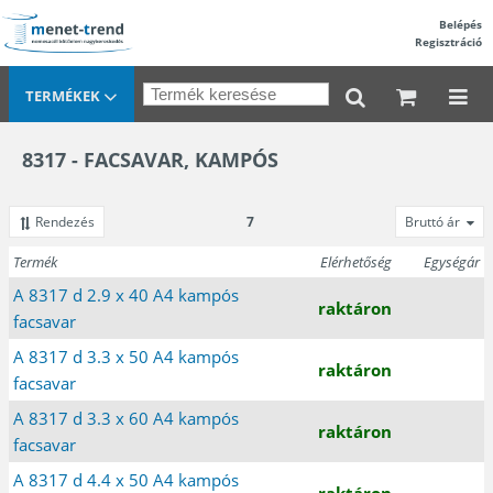
Belépés
Regisztráció
TERMÉKEK
8317 - FACSAVAR, KAMPÓS
Rendezés
7
Bruttó ár
Termék
Elérhetőség
Egységár
A 8317 d 2.9 x 40 A4 kampós
raktáron
facsavar
A 8317 d 3.3 x 50 A4 kampós
raktáron
facsavar
A 8317 d 3.3 x 60 A4 kampós
raktáron
facsavar
A 8317 d 4.4 x 50 A4 kampós
raktáron