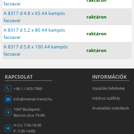
facsavar
A 8317 d 4.8 x 65 A4 kampós
raktáron
facsavar
A 8317 d 5.2 x 80 A4 kampós
raktáron
facsavar
A 8317 d 5.8 x 100 A4 kampós
raktáron
facsavar
KAPCSOLAT
INFORMÁCIÓK
Vásárlási feltételek
+36-1 / 453-7060
Házhoz szállítás
info@menet-trend.hu
Árukiadási szabályok
1047 Budapest,
Baross utca 79-89.
H-Cs: 7:30-16:30
P: 7:30-14:00