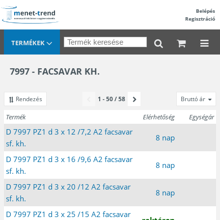
Belépés
Regisztráció
TERMÉKEK
7997 - FACSAVAR KH.
Rendezés
1 - 50 / 58
Bruttó ár
Termék
Elérhetőség
Egységár
D 7997 PZ1 d 3 x 12 /7,2 A2 facsavar
8 nap
sf. kh.
D 7997 PZ1 d 3 x 16 /9,6 A2 facsavar
8 nap
sf. kh.
D 7997 PZ1 d 3 x 20 /12 A2 facsavar
8 nap
sf. kh.
D 7997 PZ1 d 3 x 25 /15 A2 facsavar
raktáron