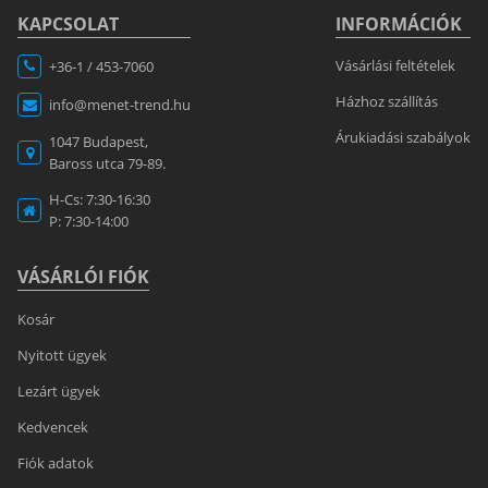
KAPCSOLAT
INFORMÁCIÓK
Vásárlási feltételek
+36-1 / 453-7060
Házhoz szállítás
info@menet-trend.hu
Árukiadási szabályok
1047 Budapest,
Baross utca 79-89.
H-Cs: 7:30-16:30
P: 7:30-14:00
VÁSÁRLÓI FIÓK
Kosár
Nyitott ügyek
Lezárt ügyek
Kedvencek
Fiók adatok