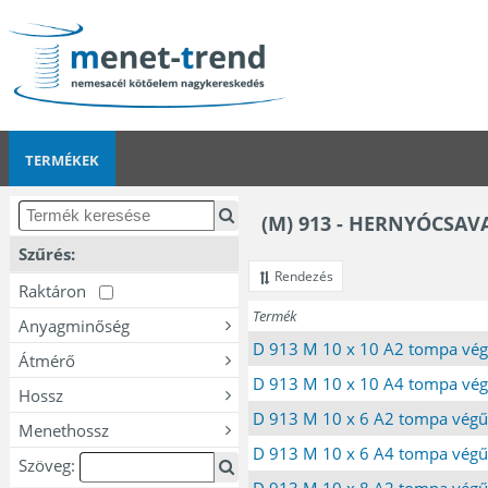
TERMÉKEK
(M) 913 - HERNYÓCSA
Szűrés:
Rendezés
Raktáron
Termék
Anyagminőség
D 913 M 10 x 10 A2 tompa vég
Átmérő
D 913 M 10 x 10 A4 tompa vég
Hossz
D 913 M 10 x 6 A2 tompa végű
Menethossz
D 913 M 10 x 6 A4 tompa végű
Szöveg:
D 913 M 10 x 8 A2 tompa végű