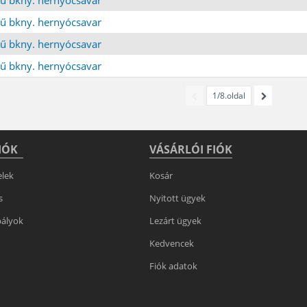
ű bkny. hernyócsavar
ű bkny. hernyócsavar
ű bkny. hernyócsavar
1/8.oldal
IÓK
VÁSÁRLÓI FIÓK
elek
Kosár
s
Nyitott ügyek
bályok
Lezárt ügyek
Kedvencek
Fiók adatok