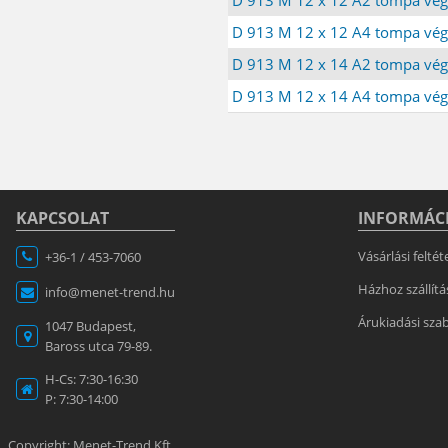
D 913 M 12 x 12 A4 tompa vég
D 913 M 12 x 14 A2 tompa vég
D 913 M 12 x 14 A4 tompa vég
KAPCSOLAT
INFORMÁC
Vásárlási feltét
+36-1 / 453-7060
Házhoz szállítá
info@menet-trend.hu
Árukiadási sza
1047 Budapest,
Baross utca 79-89.
H-Cs: 7:30-16:30
P: 7:30-14:00
Copyright: Menet-Trend Kft.