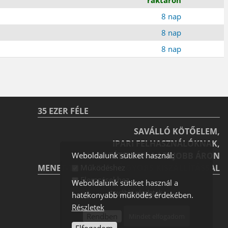
8 nap
8 nap
8 nap
35 EZER FÉLE
SAVÁLLÓ KÖTŐELEM,
IPARI FELHASZNÁLÓKNAK,
NAGY TÉTELBEN A LEGJOBB ÁRON
Weboldalunk sütiket használ:
MENET-TREND-SZERŰ GYORS KISZÁLLÍTÁSSAL
Működéshez
Elemzésekhez
Weboldalunk sütiket használ a
további részletek
hatékonyabb működés érdekében.
Részletek
Rendben
Mindet elfogadom