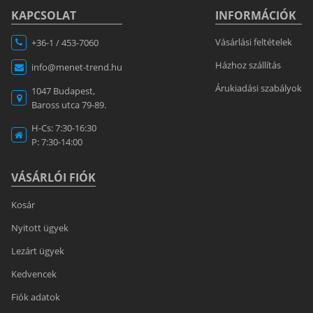
KAPCSOLAT
INFORMÁCIÓK
Vásárlási feltételek
+36-1 / 453-7060
Házhoz szállítás
info@menet-trend.hu
Árukiadási szabályok
1047 Budapest,
Baross utca 79-89.
H-Cs: 7:30-16:30
P: 7:30-14:00
VÁSÁRLÓI FIÓK
Kosár
Nyitott ügyek
Lezárt ügyek
Kedvencek
Fiók adatok