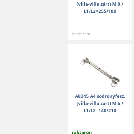
(villa-villa zárt) M 8 /
L1/L2=255/180
rendelésre
A8245 A4 sodronyfesz.
(villa-villa zárt) M 6 /
L1/L2=140/210
raktáron