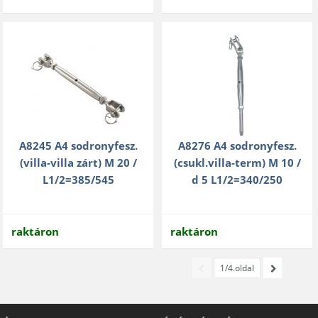
A8245 A4 sodronyfesz.
A8276 A4 sodronyfesz.
(villa-villa zárt) M 20 /
(csukl.villa-term) M 10 /
L1/2=385/545
d 5 L1/2=340/250
raktáron
raktáron
1/4.oldal