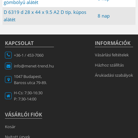
gömbölyű alátét
D 6319 d 28 x 44 x 9.5 A2 D típ. kúpos
8 nap
alátét
KAPCSOLAT
INFORMÁCIÓK
Vásárlási feltételek
+36-1 / 453-7060
Házhoz szállítás
info@menet-trend.hu
Árukiadási szabályok
1047 Budapest,
Baross utca 79-89.
H-Cs: 7:30-16:30
P: 7:30-14:00
VÁSÁRLÓI FIÓK
Kosár
Nyitott ügyek