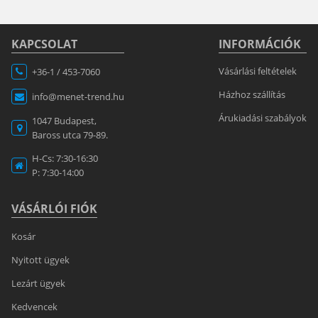
KAPCSOLAT
INFORMÁCIÓK
Vásárlási feltételek
+36-1 / 453-7060
Házhoz szállítás
info@menet-trend.hu
Árukiadási szabályok
1047 Budapest,
Baross utca 79-89.
H-Cs: 7:30-16:30
P: 7:30-14:00
VÁSÁRLÓI FIÓK
Kosár
Nyitott ügyek
Lezárt ügyek
Kedvencek