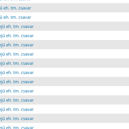
ű eh. tm. csavar
ű eh. tm. csavar
jű eh. tm. csavar
jű eh. tm. csavar
jű eh. tm. csavar
jű eh. tm. csavar
jű eh. tm. csavar
jű eh. tm. csavar
jű eh. tm. csavar
jű eh. tm. csavar
jű eh. tm. csavar
jű eh. tm. csavar
jű eh. tm. csavar
jű eh. tm. csavar