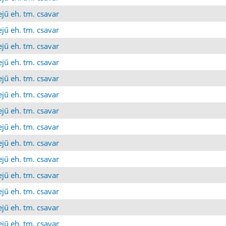
jű eh. tm. csavar
jű eh. tm. csavar
jű eh. tm. csavar
jű eh. tm. csavar
jű eh. tm. csavar
jű eh. tm. csavar
jű eh. tm. csavar
jű eh. tm. csavar
jű eh. tm. csavar
jű eh. tm. csavar
jű eh. tm. csavar
jű eh. tm. csavar
jű eh. tm. csavar
jű eh. tm. csavar