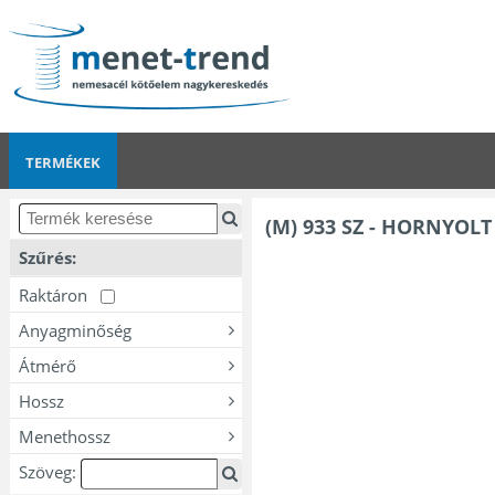
TERMÉKEK
(M) 933 SZ - HORNYOLT
Szűrés:
Raktáron
Anyagminőség
Átmérő
Hossz
Menethossz
Szöveg: