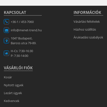
KAPCSOLAT
INFORMÁCIÓK
Vásárlási feltételek
+36-1 / 453-7060
Házhoz szállítás
info@menet-trend.hu
Árukiadási szabályok
1047 Budapest,
Baross utca 79-89.
H-Cs: 7:30-16:30
P: 7:30-14:00
VÁSÁRLÓI FIÓK
Kosár
Nyitott ügyek
Lezárt ügyek
Kedvencek