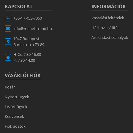
KAPCSOLAT
INFORMÁCIÓK
Vásárlási feltételek
+36-1 / 453-7060
Házhoz szállítás
info@menet-trend.hu
Árukiadási szabályok
1047 Budapest,
Baross utca 79-89.
H-Cs: 7:30-16:30
P: 7:30-14:00
VÁSÁRLÓI FIÓK
Kosár
Nyitott ügyek
Lezárt ügyek
Kedvencek
Fiók adatok