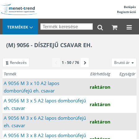
Belépés
Regisztráció
TERMÉKEK
(M) 9056 - DÍSZFEJŰ CSAVAR EH.
Rendezés
1 - 50 / 76
Bruttó ár
Termék
Elérhetőség
Egységár
A 9056 M 3 x 10 A2 lapos
raktáron
domborúfejű eh. csavar
A 9056 M 3 x 5 A2 lapos domborúfejű
raktáron
eh. csavar
A 9056 M 3 x 6 A2 lapos domborúfejű
raktáron
eh. csavar
A 9056 M 3 x 8 A2 lapos domborúfejű
raktáron