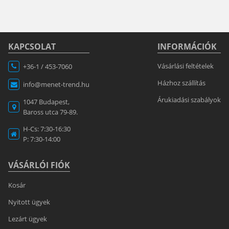
KAPCSOLAT
INFORMÁCIÓK
Vásárlási feltételek
+36-1 / 453-7060
Házhoz szállítás
info@menet-trend.hu
Árukiadási szabályok
1047 Budapest,
Baross utca 79-89.
H-Cs: 7:30-16:30
P: 7:30-14:00
VÁSÁRLÓI FIÓK
Kosár
Nyitott ügyek
Lezárt ügyek