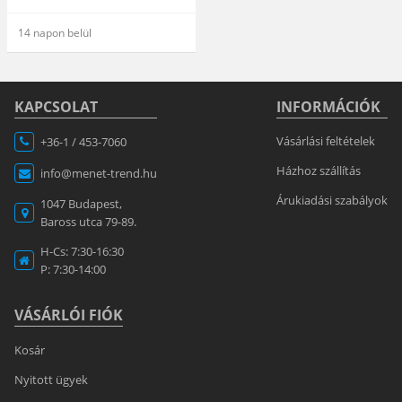
14 napon belül
KAPCSOLAT
INFORMÁCIÓK
Vásárlási feltételek
+36-1 / 453-7060
Házhoz szállítás
info@menet-trend.hu
Árukiadási szabályok
1047 Budapest,
Baross utca 79-89.
H-Cs: 7:30-16:30
P: 7:30-14:00
VÁSÁRLÓI FIÓK
Kosár
Nyitott ügyek