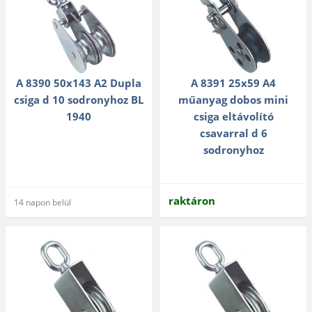
A 8390 50x143 A2 Dupla
A 8391 25x59 A4
csiga d 10 sodronyhoz BL
műanyag dobos mini
1940
csiga eltávolító
csavarral d 6
sodronyhoz
raktáron
14 napon belül