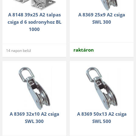
A 8148 39x25 A2 talpas
A 8369 25x9 A2 csiga
csiga d 6 sodronyhoz BL
SWL 300
1000
raktáron
14 napon belül
A 8369 32x10 A2 csiga
A 8369 50x13 A2 csiga
SWL 300
SWL 500