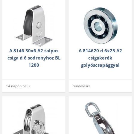
A 8146 30x6 A2 talpas
A 814620 d 6x25 A2
csiga d 6 sodronyhoz BL
csigakerék
1200
golyóscsapággyal
14 napon belül
rendelésre