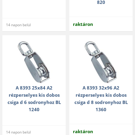
820
raktáron
14 napon belül
A 8393 25x84 A2
A 8393 32x96 A2
rézperselyes kis dobos
rézperselyes kis dobos
csiga d 6 sodronyhoz BL
csiga d 8 sodronyhoz BL
1240
1360
raktáron
14 napon belül